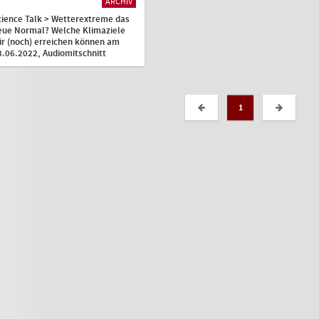
ARCHIV
cience Talk > Wetterextreme das
eue Normal? Welche Klimaziele
ir (noch) erreichen können am
3.06.2022, Audiomitschnitt
1