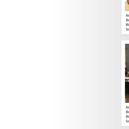
A
B
B
S
A
B
B
S