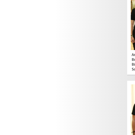
A
B
B
S