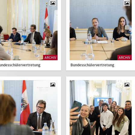
ARCHIV
ARCHIV
undesschülervertretung
Bundesschülervertretung