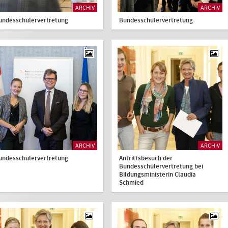
ARCHIV
ARCHIV
undesschülervertretung
Bundesschülervertretung
ARCHIV
ARCHIV
undesschülervertretung
Antrittsbesuch der
Bundesschülervertretung bei
Bildungsministerin Claudia
Schmied