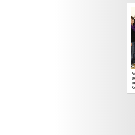
A
B
B
S