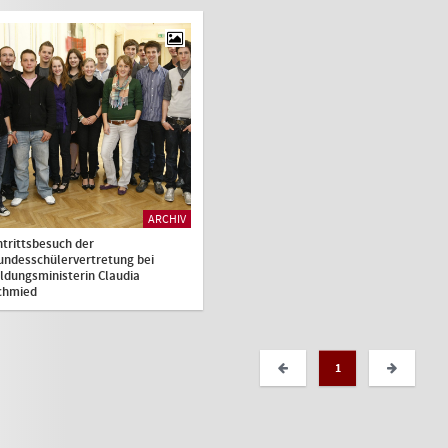
ARCHIV
ntrittsbesuch der
undesschülervertretung bei
ildungsministerin Claudia
chmied
1