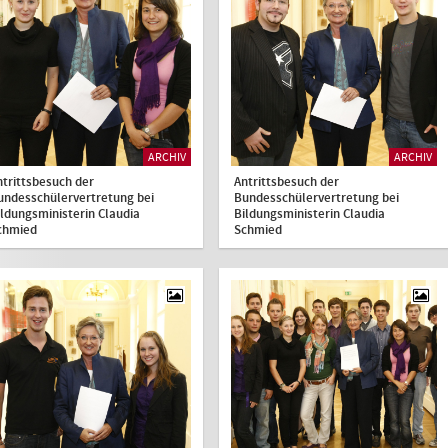
ARCHIV
ARCHIV
ntrittsbesuch der
Antrittsbesuch der
undesschülervertretung bei
Bundesschülervertretung bei
ildungsministerin Claudia
Bildungsministerin Claudia
chmied
Schmied