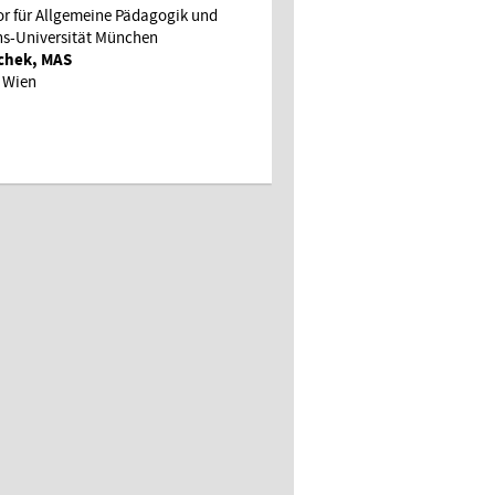
or für Allgemeine Pädagogik und
ns-Universität München
schek, MAS
t Wien