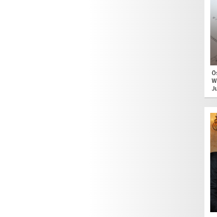
Ö
W
J