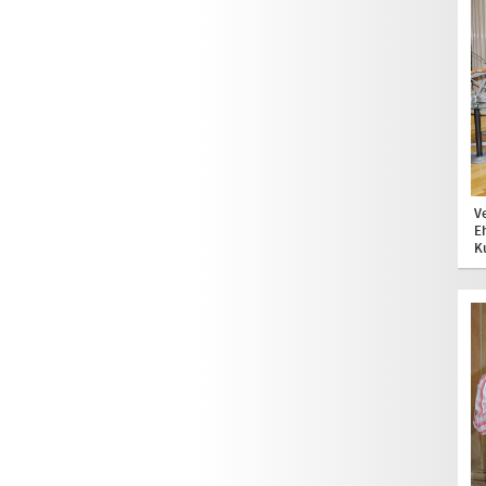
V
E
K