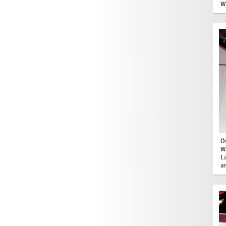
W
Ö
W
La
a