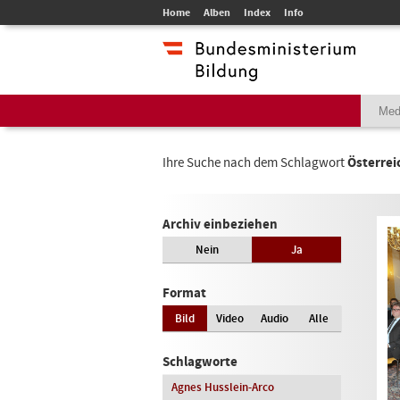
Home
Alben
Index
Info
Ihre Suche nach dem Schlagwort
Österrei
Archiv einbeziehen
Nein
Ja
Format
Bild
Video
Audio
Alle
Schlagworte
Agnes Husslein-Arco