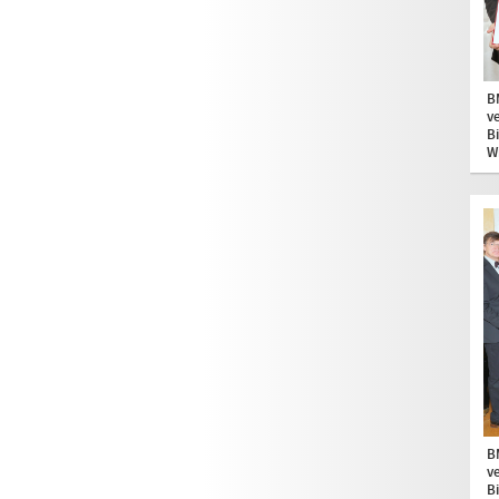
B
v
B
W
B
v
B