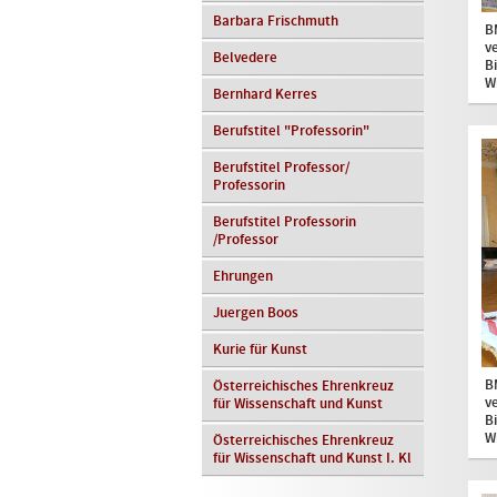
Barbara Frischmuth
B
v
Belvedere
B
W
Bernhard Kerres
Berufstitel "Professorin"
Berufstitel Professor/
Professorin
Berufstitel Professorin
/Professor
Ehrungen
Juergen Boos
Kurie für Kunst
B
Österreichisches Ehrenkreuz
v
für Wissenschaft und Kunst
B
W
Österreichisches Ehrenkreuz
für Wissenschaft und Kunst I. Kl