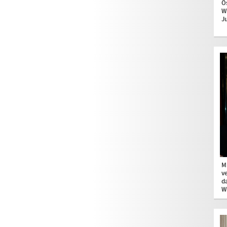
Ö
W
J
M
v
d
W