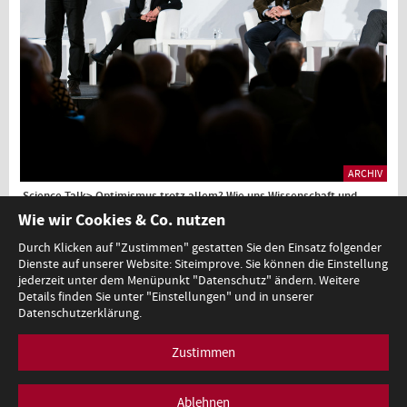
ARCHIV
Science Talk> Optimismus trotz allem? Wie uns Wissenschaft und
Forschung dabei helfen können. 23.1.2023, Audiomitschnitt
Wie wir Cookies & Co. nutzen
Durch Klicken auf "Zustimmen" gestatten Sie den Einsatz folgender
Dienste auf unserer Website: Siteimprove. Sie können die Einstellung
1
jederzeit unter dem Menüpunkt "Datenschutz" ändern. Weitere
Details finden Sie unter "Einstellungen" und in unserer
Datenschutzerklärung.
Zustimmen
Minoritenplatz 5, A-1010 Wien, T +43 (0)1 53120-0,
redaktion@bmb.gv.at
Impressum
Datenschutz
Barrierefreiheitserklärung
Ablehnen