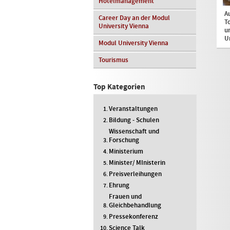
Hotelmanagement
A
Career Day an der Modul
T
University Vienna
u
U
Modul University Vienna
Tourismus
Top Kategorien
Veranstaltungen
Bildung - Schulen
Wissenschaft und
Forschung
Ministerium
Minister/ MInisterin
Preisverleihungen
Ehrung
Frauen und
Gleichbehandlung
Pressekonferenz
Science Talk