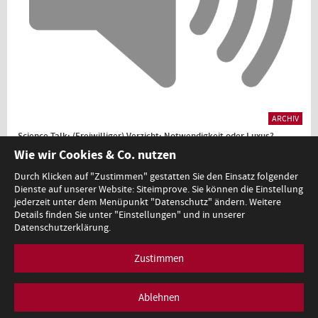
ARCHIV
Science Talk: (Freiwilliger) Verzicht: Notwendigkeit oder Luxus?
17.2.2020
Wie wir Cookies & Co. nutzen
Durch Klicken auf "Zustimmen" gestatten Sie den Einsatz folgender
Dienste auf unserer Website: Siteimprove. Sie können die Einstellung
1
jederzeit unter dem Menüpunkt "Datenschutz" ändern. Weitere
Details finden Sie unter "Einstellungen" und in unserer
Datenschutzerklärung.
Zustimmen
Minoritenplatz 5, A-1010 Wien, T +43 (0)1 53120-0,
redaktion@bmb.gv.at
Impressum
Datenschutz
Barrierefreiheitserklärung
Ablehnen