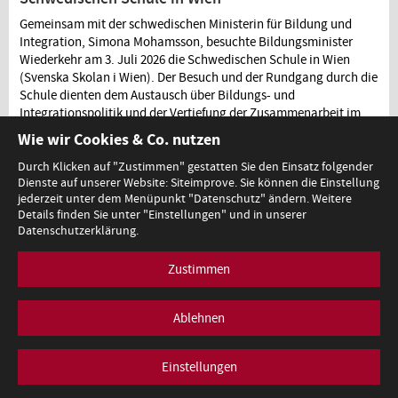
Gemeinsam mit der schwedischen Ministerin für Bildung und
Integration, Simona Mohamsson, besuchte Bildungsminister
Wiederkehr am 3. Juli 2026 die Schwedischen Schule in Wien
(Svenska Skolan i Wien). Der Besuch und der Rundgang durch die
Schule dienten dem Austausch über Bildungs- und
Integrationspolitik und der Vertiefung der Zusammenarbeit im
Bildungsbereich zwischen Österreich und Schweden.
Wie wir Cookies & Co. nutzen
Durch Klicken auf "Zustimmen" gestatten Sie den Einsatz folgender
Dienste auf unserer Website: Siteimprove. Sie können die Einstellung
jederzeit unter dem Menüpunkt "Datenschutz" ändern. Weitere
...
1
2
3
47
Details finden Sie unter "Einstellungen" und in unserer
Datenschutzerklärung.
Zustimmen
Minoritenplatz 5, A-1010 Wien, T +43 (0)1 53120-0,
redaktion@bmb.gv.at
Ablehnen
Impressum
Datenschutz
Barrierefreiheitserklärung
Einstellungen