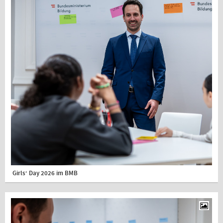
Girls‘ Day 2026 im BMB