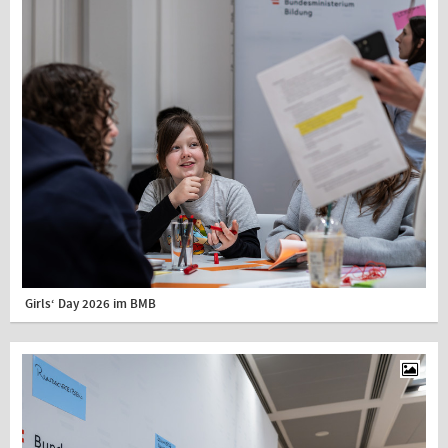
Girls‘ Day 2026 im BMB