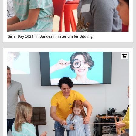
Girls' Day 2025 im Bundesministerium für Bildung