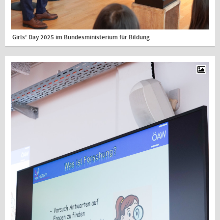
Girls' Day 2025 im Bundesministerium für Bildung