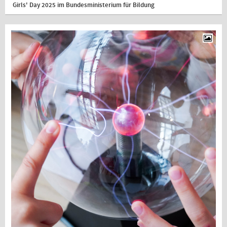
Girls' Day 2025 im Bundesministerium für Bildung