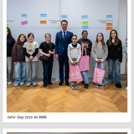
Girls‘ Day 2026 im BMB