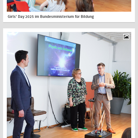
Girls' Day 2025 im Bundesministerium für Bildung