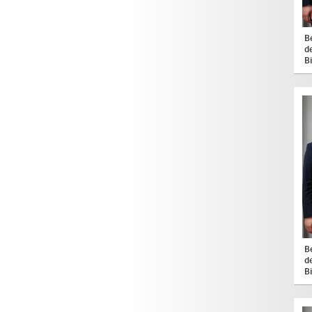
B
d
B
B
d
B