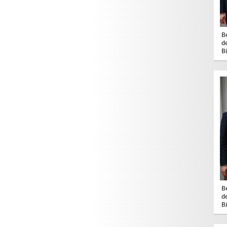
B
d
B
B
d
B