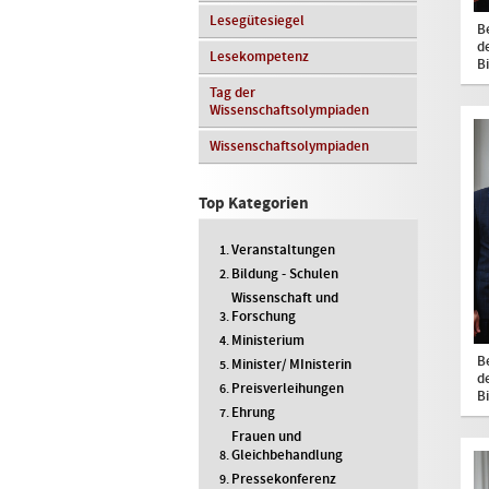
Lesegütesiegel
B
d
Lesekompetenz
B
Tag der
Wissenschaftsolympiaden
Wissenschaftsolympiaden
Top Kategorien
Veranstaltungen
Bildung - Schulen
Wissenschaft und
Forschung
Ministerium
B
Minister/ MInisterin
d
Preisverleihungen
B
Ehrung
Frauen und
Gleichbehandlung
Pressekonferenz