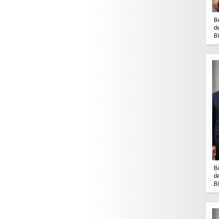
B
d
B
B
d
B