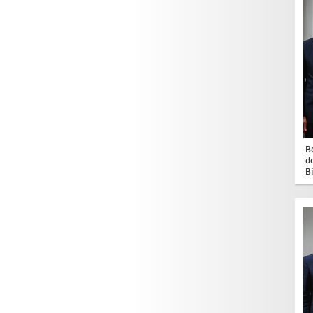
B
d
B