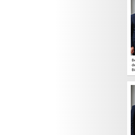
B
d
B