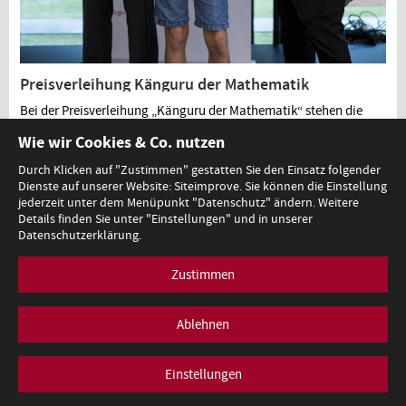
Preisverleihung Känguru der Mathematik
Bei der Preisverleihung „Känguru der Mathematik“ stehen die
herausragenden Leistungen junger Mathematikerinnen und
Wie wir Cookies & Co. nutzen
Mathematiker im Mittelpunkt. Ziel des Wettbewerbs ist es, Freude
an der Mathematik zu fördern, logisches Denken zu stärken und
Durch Klicken auf "Zustimmen" gestatten Sie den Einsatz folgender
mathematisches Talent sichtbar zu machen.
Dienste auf unserer Website: Siteimprove. Sie können die Einstellung
jederzeit unter dem Menüpunkt "Datenschutz" ändern. Weitere
Details finden Sie unter "Einstellungen" und in unserer
Datenschutzerklärung.
Zustimmen
Ablehnen
Einstellungen