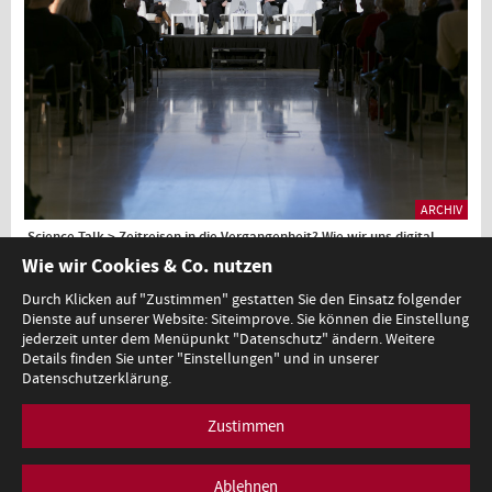
ARCHIV
Science Talk > Zeitreisen in die Vergangenheit? Wie wir uns digital
verewigen können am 21.11.2022, Audiomitschnitt
Wie wir Cookies & Co. nutzen
Durch Klicken auf "Zustimmen" gestatten Sie den Einsatz folgender
Dienste auf unserer Website: Siteimprove. Sie können die Einstellung
1
jederzeit unter dem Menüpunkt "Datenschutz" ändern. Weitere
Details finden Sie unter "Einstellungen" und in unserer
Datenschutzerklärung.
Zustimmen
Minoritenplatz 5, A-1010 Wien, T +43 (0)1 53120-0,
redaktion@bmb.gv.at
Impressum
Datenschutz
Barrierefreiheitserklärung
Ablehnen