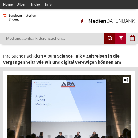
Home
Alben
Index
Info
Ihre Suche nach dem Album
Science Talk > Zeitreisen in die
Vergangenheit? Wie wir uns digital verewigen können am
21.11.2022, Audiomitschnitt
liefert 1 Ergebnis.