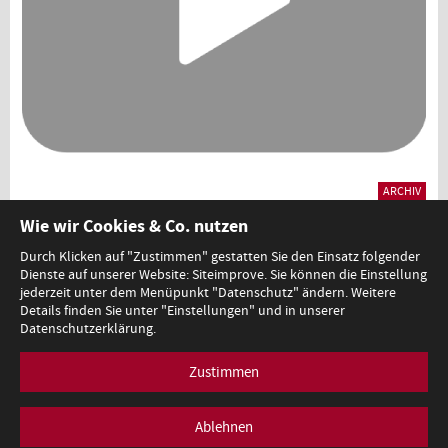
ARCHIV
Tag der offenen Tür 2019, Video
Wie wir Cookies & Co. nutzen
Durch Klicken auf "Zustimmen" gestatten Sie den Einsatz folgender
Dienste auf unserer Website: Siteimprove. Sie können die Einstellung
1
jederzeit unter dem Menüpunkt "Datenschutz" ändern. Weitere
Details finden Sie unter "Einstellungen" und in unserer
Datenschutzerklärung.
Zustimmen
Minoritenplatz 5, A-1010 Wien, T +43 (0)1 53120-0,
redaktion@bmb.gv.at
Impressum
Datenschutz
Barrierefreiheitserklärung
Ablehnen