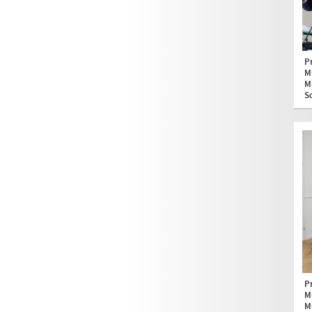
P
M
M
S
P
M
M