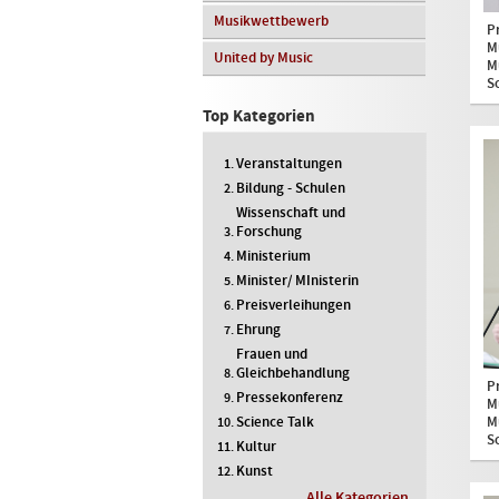
Musikwettbewerb
P
M
United by Music
M
S
Top Kategorien
Veranstaltungen
Bildung - Schulen
Wissenschaft und
Forschung
Ministerium
Minister/ MInisterin
Preisverleihungen
Ehrung
Frauen und
Gleichbehandlung
P
Pressekonferenz
M
M
Science Talk
S
Kultur
Kunst
Alle Kategorien