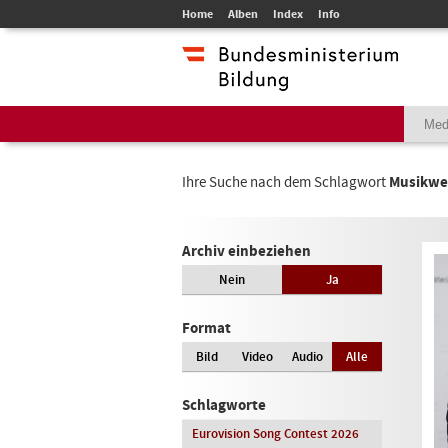
Home
Alben
Index
Info
Ihre Suche nach dem Schlagwort
Musikwe
Archiv einbeziehen
Nein
Ja
Format
Bild
Video
Audio
Alle
Schlagworte
Eurovision Song Contest 2026