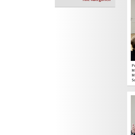
P
M
M
S