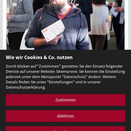
Freiraum Schule: Co-Creation-Workshop in Tirol
Wie wir Cookies & Co. nutzen
Durch Klicken auf "Zustimmen" gestatten Sie den Einsatz folgender
Dienste auf unserer Website: Siteimprove. Sie können die Einstellung
1
2
3
jederzeit unter dem Menüpunkt "Datenschutz" ändern. Weitere
Details finden Sie unter "Einstellungen" und in unserer
Datenschutzerklärung.
Zustimmen
Minoritenplatz 5, A-1010 Wien, T +43 (0)1 53120-0,
redaktion@bmb.gv.at
Impressum
Datenschutz
Barrierefreiheitserklärung
Ablehnen